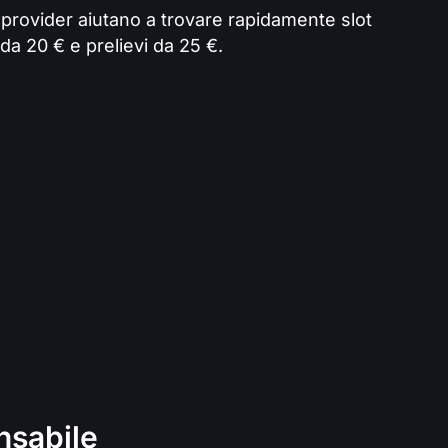
 e provider aiutano a trovare rapidamente slot
 da 20 € e prelievi da 25 €.
nsabile