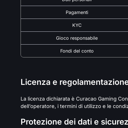
Pagamenti
KYC
Gioco responsabile
Fondi del conto
Licenza e regolamentazion
La licenza dichiarata è Curacao Gaming Contr
dell’operatore, i termini di utilizzo e le cond
Protezione dei dati e sicur