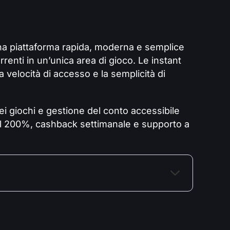
una piattaforma rapida, moderna e semplice
renti in un’unica area di gioco. Le instant
a velocità di accesso e la semplicità di
dei giochi e gestione del conto accessibile
 al 200%, cashback settimanale e supporto a