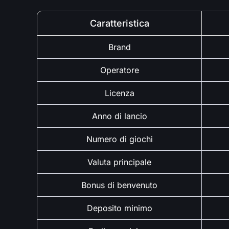
Instant Casino è sicuro? Sicurezza,
Caratteristica
Licenza e regolamentazione
Protezione dei dati e sicurezza dei 
Brand
Strumenti di gioco responsabile
Operatore
Registrazione e verifica account
Licenza
Accesso rapido con Pay’n Play
Anno di lancio
Registrazione standard e verifica iden
Numero di giochi
Bonus e promozioni
Valuta principale
Bonus di benvenuto
Bonus di benvenuto
Cashback settimanale e promozioni 
Bonus senza deposito e free spin
Deposito minimo
Promo code e bonus code