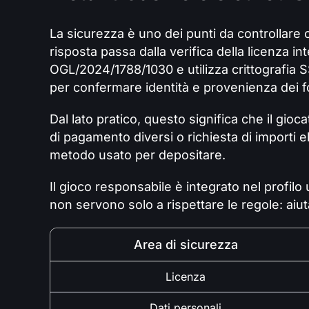
La sicurezza è uno dei punti da controllare c
risposta passa dalla verifica della licenza 
OGL/2024/1788/1030 e utilizza crittografia 
per confermare identità e provenienza dei f
Dal lato pratico, questo significa che il gioc
di pagamento diversi o richiesta di importi 
metodo usato per depositare.
Il gioco responsabile è integrato nel profil
non servono solo a rispettare le regole: aiu
Area di sicurezza
Licenza
Dati personali