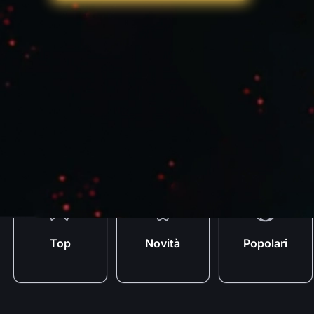
Top
Novità
Popolari