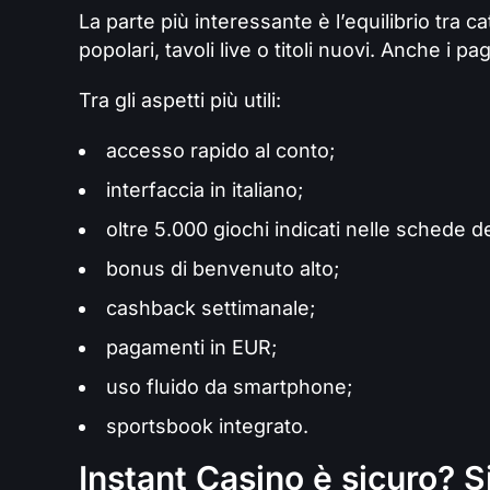
Verdetto finale
La parte più interessante è l’equilibrio tra 
popolari, tavoli live o titoli nuovi. Anche i 
Tra gli aspetti più utili:
accesso rapido al conto;
interfaccia in italiano;
oltre 5.000 giochi indicati nelle schede de
bonus di benvenuto alto;
cashback settimanale;
pagamenti in EUR;
uso fluido da smartphone;
sportsbook integrato.
Instant Casino è sicuro? S