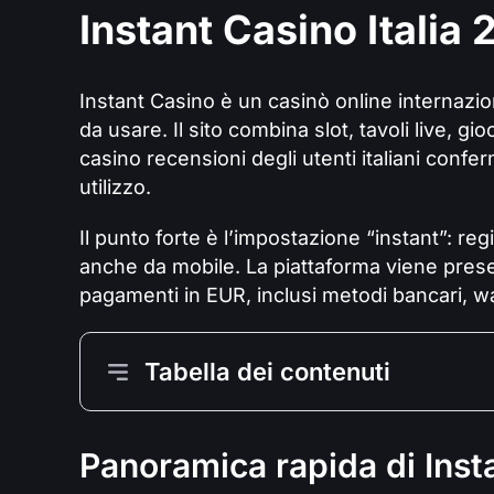
Instant Casino Italia
Instant Casino è un casinò online internazi
da usare. Il sito combina slot, tavoli live, 
casino recensioni degli utenti italiani confe
utilizzo.
Il punto forte è l’impostazione “instant”: re
anche da mobile. La piattaforma viene prese
pagamenti in EUR, inclusi metodi bancari, wal
Tabella dei contenuti
Panoramica rapida di Instant Casino
Perché scegliere Instant Casino
Panoramica rapida di Inst