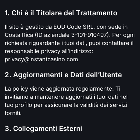
1. Chi è il Titolare del Trattamento
Il sito è gestito da EOD Code SRL, con sede in
Costa Rica (ID aziendale 3-101-910497). Per ogni
richiesta riguardante i tuoi dati, puoi contattare il
responsabile privacy all’indirizzo:
privacy@instantcasino.com
.
2. Aggiornamenti e Dati dell’Utente
La policy viene aggiornata regolarmente. Ti
invitiamo a mantenere aggiornati i tuoi dati nel
tuo profilo per assicurare la validità dei servizi
forniti.
3. Collegamenti Esterni