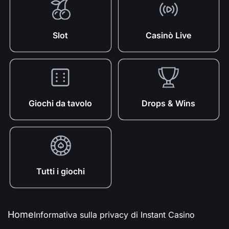
Slot
Casinò Live
Giochi da tavolo
Drops & Wins
Tutti i giochi
Home
Informativa sulla privacy di Instant Casino