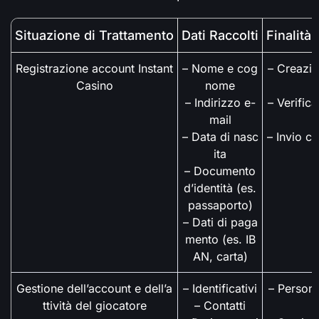
Situazione di Trattamento
Dati Raccolti
Finalità
Registrazione account Instant
– Nome e cog
– Creazio
Casino
nome
– Indirizzo e-
– Verifica
mail
– Data di nasc
– Invio c
ita
– Documento
d’identità (es.
passaporto)
– Dati di paga
mento (es. IB
AN, carta)
Gestione dell’account e dell’a
– Identificativi
– Persona
ttività del giocatore
– Contatti