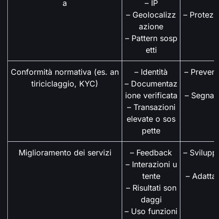
a
– IP
– Geolocalizz
– Protezi
azione
– Pattern sosp
etti
Conformità normativa (es. an
– Identità
– Prevenz
tiriciclaggio, KYC)
– Documentaz
ione verificata
– Segnala
– Transazioni
elevate o sos
pette
Miglioramento dei servizi
– Feedback
– Svilupp
– Interazioni u
tente
– Adatta
– Risultati son
daggi
– Uso funzioni