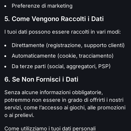
Preferenze di marketing
5. Come Vengono Raccolti i Dati
I tuoi dati possono essere raccolti in vari modi:
Direttamente (registrazione, supporto clienti)
Automaticamente (cookie, tracciamento)
Da terze parti (social, aggregatori, PSP)
6. Se Non Fornisci i Dati
Senza alcune informazioni obbligatorie,
potremmo non essere in grado di offrirti i nostri
servizi, come l’accesso ai giochi, alle promozioni
o ai prelievi.
Come utilizziamo i tuoi dati personali