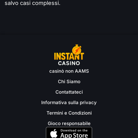
salvo casi complessi.
casinò non AAMS
Chi Siamo
Contattateci
Informativa sulla privacy
Termini e Condizioni
Gioco responsabile