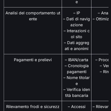
e
Analisi del comportamento ut
– IP
– Anal
ente
– Dati di navig
– Ottimiz
azione
– Interazioni c
ol sito
– Dati aggreg
ati e anonimi
Pagamenti e prelievi
– IBAN/carta
– Proces
– Cronologia
– Ver
pagamenti
– Rimb
– Nome titolar
e
– Verifica iden
tità bancaria
Rilevamento frodi e sicurezz
– Accessi
– Rilevame